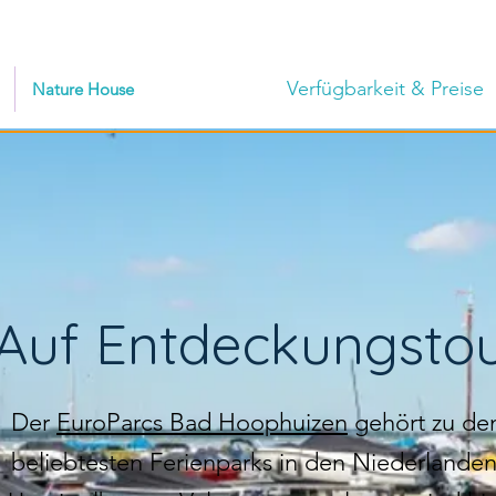
Verfügbarkeit & Preise
Nature House
Auf Entdeckungsto
Der
EuroParcs Bad Hoophuizen
gehört zu de
beliebtesten Ferienparks in den Niederlanden