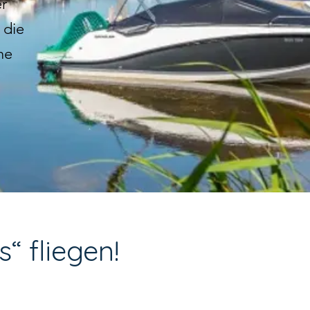
r
 die
ne
“ fliegen!