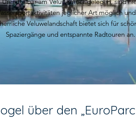
Unmittelbar am Veluwemeer gelegen, sind hie
assersportaktivitäten jeglicher Art möglich und
herrliche Veluwelandschaft bietet sich für schö
Spaziergänge und entspannte Radtouren an.
ogel über den „EuroParcs